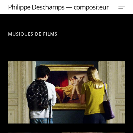
Menu
Skip
Philippe Deschamps — compositeur
to
main
content
musiques de films