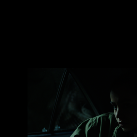
deux-
minutes-
trente-
photogramme-
deux