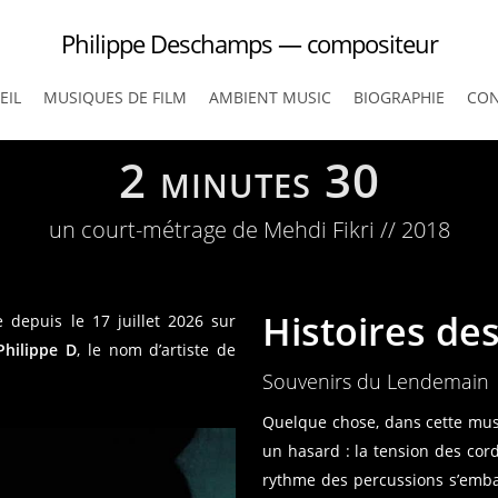
Philippe Deschamps — compositeur
EIL
MUSIQUES DE FILM
AMBIENT MUSIC
BIOGRAPHIE
CON
2 minutes 30
un court-métrage de Mehdi Fikri // 2018
Histoires des
 depuis le 17 juillet 2026 sur
Philippe D
, le nom d’artiste de
Souvenirs du Lendemain
Quelque chose, dans cette musi
un hasard : la tension des cord
rythme des percussions s’emba