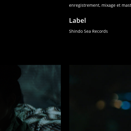
enregistrement, mixage et mas
Label
Shindo Sea Records
deux-
minutes-
trente-
photogramme-
un