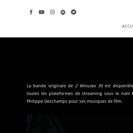
Skip
facebook
youtube
instagram
spotify
bandcamp
to
main
ACCU
content
La bande originale de
2 Minutes 30
est disponible
toutes les plateformes de streaming sous le nom
Philippe Deschamps pour ses musiques de film.