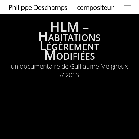
Menu
Skip
Philippe Deschamps — compositeur
to
main
HLM –
content
Habitations
Légèrement
Modifiées
un documentaire de Guillaume Meigneux
// 2013